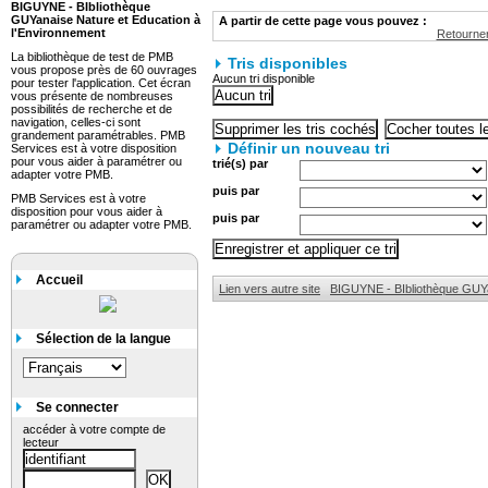
BIGUYNE - BIbliothèque
GUYanaise Nature et Education à
A partir de cette page vous pouvez :
l'Environnement
Retourner
La bibliothèque de test de PMB
Tris disponibles
vous propose près de 60 ouvrages
Aucun tri disponible
pour tester l'application. Cet écran
vous présente de nombreuses
possibilités de recherche et de
navigation, celles-ci sont
grandement paramétrables. PMB
Définir un nouveau tri
Services est à votre disposition
pour vous aider à paramétrer ou
trié(s) par
adapter votre PMB.
puis par
PMB Services est à votre
disposition pour vous aider à
puis par
paramétrer ou adapter votre PMB.
Accueil
Lien vers autre site
BIGUYNE - BIbliothèque GUYa
Sélection de la langue
Se connecter
accéder à votre compte de
lecteur