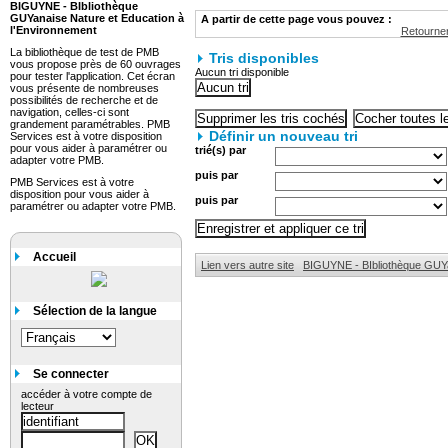
BIGUYNE - BIbliothèque
GUYanaise Nature et Education à
A partir de cette page vous pouvez :
l'Environnement
Retourner
La bibliothèque de test de PMB
Tris disponibles
vous propose près de 60 ouvrages
Aucun tri disponible
pour tester l'application. Cet écran
vous présente de nombreuses
possibilités de recherche et de
navigation, celles-ci sont
grandement paramétrables. PMB
Définir un nouveau tri
Services est à votre disposition
pour vous aider à paramétrer ou
trié(s) par
adapter votre PMB.
puis par
PMB Services est à votre
disposition pour vous aider à
puis par
paramétrer ou adapter votre PMB.
Accueil
Lien vers autre site
BIGUYNE - BIbliothèque GUYa
Sélection de la langue
Se connecter
accéder à votre compte de
lecteur