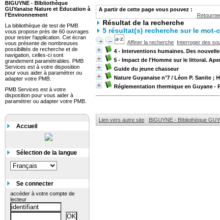
BIGUYNE - BIbliothèque
GUYanaise Nature et Education à
A partir de cette page vous pouvez :
l'Environnement
Retourner
Résultat de la recherche
La bibliothèque de test de PMB
5 résultat(s) recherche sur le mot-c
vous propose près de 60 ouvrages
pour tester l'application. Cet écran
Affiner la recherche
Interroger des so
vous présente de nombreuses
possibilités de recherche et de
4 - Interventions humaines. Des nouvell
navigation, celles-ci sont
5 - Impact de l'Homme sur le littoral. Ape
grandement paramétrables. PMB
Services est à votre disposition
Guide du jeune chasseur
pour vous aider à paramétrer ou
Nature Guyanaise n°7
/ Léon P. Sanite ;
adapter votre PMB.
Réglementation thermique en Guyane -
PMB Services est à votre
disposition pour vous aider à
paramétrer ou adapter votre PMB.
Lien vers autre site
BIGUYNE - BIbliothèque GUYa
Accueil
Sélection de la langue
Se connecter
accéder à votre compte de
lecteur